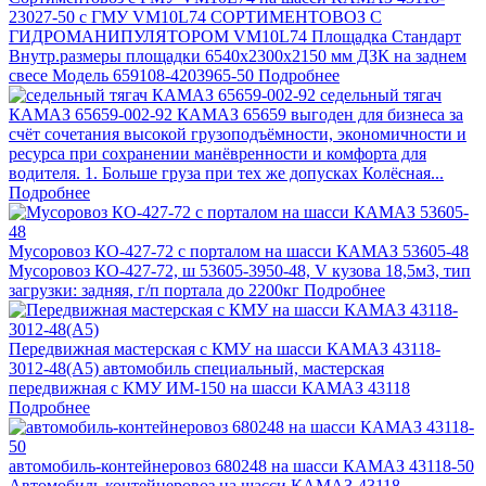
23027-50 с ГМУ VM10L74
СОРТИМЕНТОВОЗ С
ГИДРОМАНИПУЛЯТОРОМ VM10L74 Площадка Стандарт
Внутр.размеры площадки 6540х2300х2150 мм ДЗК на заднем
свесе Модель 659108-4203965-50
Подробнее
седельный тягач
КАМАЗ 65659-002-92
КАМАЗ 65659 выгоден для бизнеса за
счёт сочетания высокой грузоподъёмности, экономичности и
ресурса при сохранении манёвренности и комфорта для
водителя. 1. Больше груза при тех же допусках Колёсная...
Подробнее
Мусоровоз КО-427-72 с порталом на шасси КАМАЗ 53605-48
Мусоровоз КО-427-72, ш 53605-3950-48, V кузова 18,5м3, тип
загрузки: задняя, г/п портала до 2200кг
Подробнее
Передвижная мастерская с КМУ на шасси КАМАЗ 43118-
3012-48(А5)
автомобиль специальный, мастерская
передвижная с КМУ ИМ-150 на шасси КАМАЗ 43118
Подробнее
автомобиль-контейнеровоз 680248 на шасси КАМАЗ 43118-50
Автомобиль контейнеровоз на шасси КАМАЗ-43118