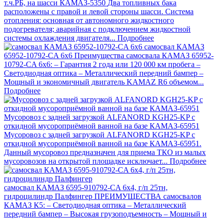
т.ч.РБ, на шасси КАМАЗ-5350
Два топливных бака
расположены с правой и левой стороны шасси. Система
отопления: основная от автономного жидкостного
подогревателя; аварийная с подключением жидкостной
системы охлаждения двигателя...
Подробнее
самосвал КАМАЗ
65952-10792-CA 6х6
Преимущества самосвала КАМАЗ 65952-
10792-CA 6х6: – Гарантия 2 года или 120 000 км пробега –
Светодиодная оптика – Металлический передний бампер –
Мощный и экономичный двигатель KAMAZ R6 объемом...
Подробнее
Мусоровоз с задней загрузкой ALFANORD KGH25-KP с
откидной мусороприёмной ванной на базе КАМАЗ-65951
Мусоровоз с задней загрузкой ALFANORD KGH25-KP с
откидной мусороприёмной ванной на базе КАМАЗ-65951.
Данный мусоровоз предназначен для приема ТКО из малых
мусоровозов на открытой площадке исключает...
Подробнее
самосвал КАМАЗ 6595-910792-CA 6х4, г/п 25тн,
гидроцилиндр Палфингер
ПРЕИМУЩЕСТВА самосвалов
КАМАЗ К5: – Светодиодная оптика – Металлический
передний бампер – Высокая грузоподъемность – Мощный и