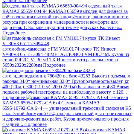
Машина...
Подробнее
седельный тягач
КАМАЗ 65659-004-94
КАМАЗ 65659 выгоден для бизнеса за
счёт сочетания высокой грузоподъёмности, экономичности и
ресурса при сохранении манёвренности и комфорта для
водителя. 1. Больше груза при тех же допусках Колёсная...
Подробнее
автомобиль-самосвал с ГМ VM10L74 кузов ТК Инвест
V=30м3 65115-3094-48
МЕТАЛЛОВОЗ VM10L74M, Кузов из
стали 09Г2С, V=30 м3 ТК Инвест внутр.размеры кузова
5650х2320х2280мм
Подробнее
автогидроподъемник 780420 на базе 43253
Высота подъема, м:
рабочая 34,0* номинальная 32,0* Грузоподъемность/вылет, кг
400 (20 м.), 300 (21,0 м), 200 (22,0 м) База шасси, м 4,80 Время
подъема рабочей платформы на наибольшую высоту, с 120...
Подробнее
самосвал
КАМАЗ 6595-10792-CA 6х4
Самосвал КАМАЗ
6595‑10792‑CA 6×4 — универсальный трёхосный самосвал К5
с колёсной формулой 6×4, предназначенный для строительных
и дорожно‑ремонтных работ. Кузов прямоугольного профиля
с задней...
Подробнее
самосвал КАМАЗ