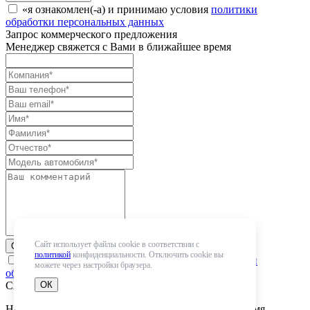
«я ознакомлен(-а) и принимаю условия
политики
обработки персональных данных
Запрос коммерческого предложения
Менеджер свяжется с Вами в ближайшее время
Сайт использует файлы cookie в соответствии с
Отправить заявку
политикой
конфиденциальности. Отключить cookie вы
«я ознакомлен(-а) и принимаю условия
политики
можете через настройки браузера.
обработки персональных данных
Спасибо! Мы получили Вашу заявку
ОК
Наши менеджеры свяжутся с вами в ближайшее время