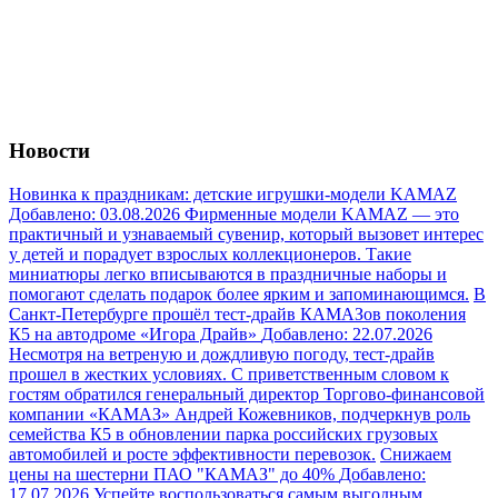
Новости
Новинка к праздникам: детские игрушки-модели KAMAZ
Добавлено: 03.08.2026
Фирменные модели KAMAZ — это
практичный и узнаваемый сувенир, который вызовет интерес
у детей и порадует взрослых коллекционеров. Такие
миниатюры легко вписываются в праздничные наборы и
помогают сделать подарок более ярким и запоминающимся.
В
Санкт-Петербурге прошёл тест-драйв КАМАЗов поколения
К5 на автодроме «Игора Драйв»
Добавлено: 22.07.2026
Несмотря на ветреную и дождливую погоду, тест-драйв
прошел в жестких условиях. С приветственным словом к
гостям обратился генеральный директор Торгово‑финансовой
компании «КАМАЗ» Андрей Кожевников, подчеркнув роль
семейства К5 в обновлении парка российских грузовых
автомобилей и росте эффективности перевозок.
Снижаем
цены на шестерни ПАО "КАМАЗ" до 40%
Добавлено:
17.07.2026
Успейте воспользоваться самым выгодным