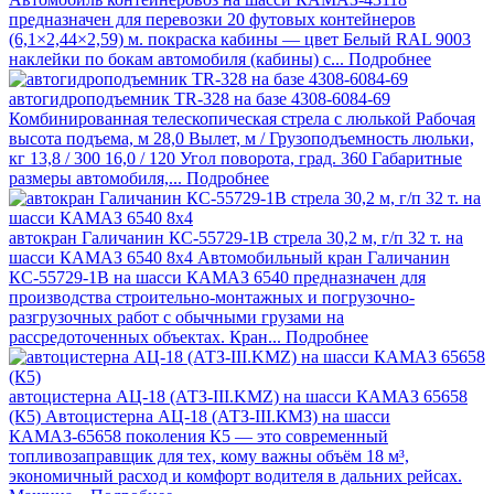
предназначен для перевозки 20 футовых контейнеров
(6,1×2,44×2,59) м. покраска кабины — цвет Белый RAL 9003
наклейки по бокам автомобиля (кабины) с...
Подробнее
автогидроподъемник TR-328 на базе 4308-6084-69
Комбинированная телескопическая стрела с люлькой Рабочая
высота подъема, м 28,0 Вылет, м / Грузоподъемность люльки,
кг 13,8 / 300 16,0 / 120 Угол поворота, град. 360 Габаритные
размеры автомобиля,...
Подробнее
автокран Галичанин КС-55729-1В стрела 30,2 м, г/п 32 т. на
шасси КАМАЗ 6540 8х4
Автомобильный кран Галичанин
КС-55729-1В на шасси КАМАЗ 6540 предназначен для
производства строительно-монтажных и погрузочно-
разгрузочных работ с обычными грузами на
рассредоточенных объектах. Кран...
Подробнее
автоцистерна АЦ-18 (АТЗ-III.KMZ) на шасси КАМАЗ 65658
(К5)
Автоцистерна АЦ‑18 (АТЗ‑III.КМЗ) на шасси
КАМАЗ‑65658 поколения К5 — это современный
топливозаправщик для тех, кому важны объём 18 м³,
экономичный расход и комфорт водителя в дальних рейсах.