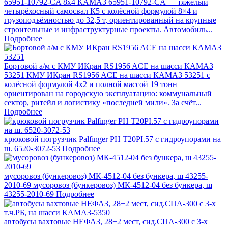
65951-10792-CA 8х4
КАМАЗ 65951‑10792‑CA — тяжёлый
четырёхосный самосвал К5 с колёсной формулой 8×4 и
грузоподъёмностью до 32,5 т, ориентированный на крупные
строительные и инфраструктурные проекты. Автомобиль...
Подробнее
Бортовой а/м с КМУ ИКран RS1956 ACE на шасси КАМАЗ
53251
КМУ ИКран RS1956 ACE на шасси КАМАЗ 53251 с
колёсной формулой 4х2 и полной массой 19 тонн
ориентирован на городскую эксплуатацию: коммунальный
сектор, ритейл и логистику «последней мили». За счёт...
Подробнее
крюковой погрузчик Palfinger РН Т20РI.57 с гидроупорами на
ш. 6520-3072-53
Подробнее
мусоровоз (бункеровоз) МК-4512-04 без бункера, ш 43255-
2010-69
мусоровоз (бункеровоз) МК-4512-04 без бункера, ш
43255-2010-69
Подробнее
автобусы вахтовые НЕФАЗ, 28+2 мест, сид.СПА-300 с 3-х