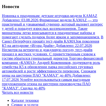
Новости
Новинка к праздникам: детские игрушки-модели KAMAZ
Добавлено: 03.08.2026
Фирменные модели KAMAZ — это
практичный и узнаваемый сувенир, который вызовет интерес
у детей и порадует взрослых коллекционеров. Такие
миниатюры легко вписываются в праздничные наборы и
помогают сделать подарок более ярким и запоминающимся.
В
Санкт-Петербурге прошёл тест-драйв КАМАЗов поколения
К5 на автодроме «Игора Драйв»
Добавлено: 22.07.2026
Несмотря на ветреную и дождливую погоду, тест-драйв
прошел в жестких условиях. С приветственным словом к
гостям обратился генеральный директор Торгово‑финансовой
компании «КАМАЗ» Андрей Кожевников, подчеркнув роль
семейства К5 в обновлении парка российских грузовых
автомобилей и росте эффективности перевозок.
Снижаем
цены на шестерни ПАО "КАМАЗ" до 40%
Добавлено:
17.07.2026
Успейте воспользоваться самым выгодным
предложением сезона на шестерни производства ПАО
"КАМАЗ". Скидка до 40%
Читать все новости
Каталог техники
Сервис и услуги