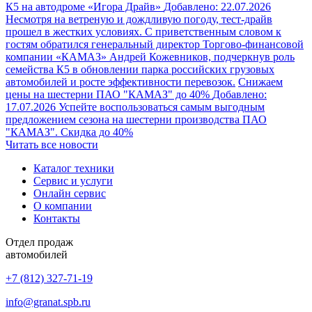
К5 на автодроме «Игора Драйв»
Добавлено: 22.07.2026
Несмотря на ветреную и дождливую погоду, тест-драйв
прошел в жестких условиях. С приветственным словом к
гостям обратился генеральный директор Торгово‑финансовой
компании «КАМАЗ» Андрей Кожевников, подчеркнув роль
семейства К5 в обновлении парка российских грузовых
автомобилей и росте эффективности перевозок.
Снижаем
цены на шестерни ПАО "КАМАЗ" до 40%
Добавлено:
17.07.2026
Успейте воспользоваться самым выгодным
предложением сезона на шестерни производства ПАО
"КАМАЗ". Скидка до 40%
Читать все новости
Каталог техники
Сервис и услуги
Онлайн сервис
О компании
Контакты
Отдел продаж
автомобилей
+7 (812) 327-71-19
info@granat.spb.ru