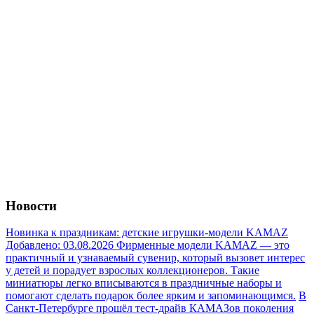
Новости
Новинка к праздникам: детские игрушки-модели KAMAZ
Добавлено: 03.08.2026
Фирменные модели KAMAZ — это
практичный и узнаваемый сувенир, который вызовет интерес
у детей и порадует взрослых коллекционеров. Такие
миниатюры легко вписываются в праздничные наборы и
помогают сделать подарок более ярким и запоминающимся.
В
Санкт-Петербурге прошёл тест-драйв КАМАЗов поколения