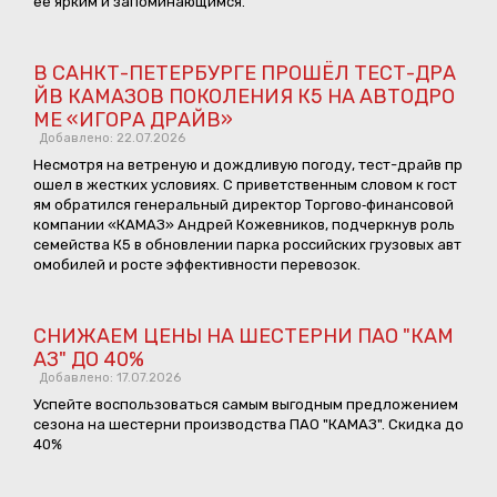
ее ярким и запоминающимся.
В САНКТ-ПЕТЕРБУРГЕ ПРОШЁЛ ТЕСТ-ДРА
ЙВ КАМАЗОВ ПОКОЛЕНИЯ К5 НА АВТОДРО
МЕ «ИГОРА ДРАЙВ»
Добавлено: 22.07.2026
Несмотря на ветреную и дождливую погоду, тест-драйв пр
ошел в жестких условиях. С приветственным словом к гост
ям обратился генеральный директор Торгово‑финансовой
компании «КАМАЗ» Андрей Кожевников, подчеркнув роль
семейства К5 в обновлении парка российских грузовых авт
омобилей и росте эффективности перевозок.
СНИЖАЕМ ЦЕНЫ НА ШЕСТЕРНИ ПАО "КАМ
АЗ" ДО 40%
Добавлено: 17.07.2026
Успейте воспользоваться самым выгодным предложением
сезона на шестерни производства ПАО "КАМАЗ". Скидка до
40%