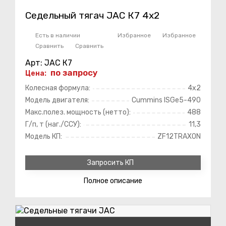
Седельный тягач JAC К7 4х2
Есть в наличии
Избранное
Избранное
Сравнить
Сравнить
Арт: JAC К7
по запросу
Цена:
Колесная формула:
4х2
Модель двигателя:
Cummins ISGe5-490
Макс.полез. мощность (нетто):
488
Г/п, т (наг./ССУ):
11,3
Модель КП:
ZF12TRAXON
Запросить КП
Полное
описание