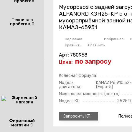
Мусоровоз с задней загру
ALFANORD KGH25-KP с от
мусороприёмной ванной н
Техника с
пробегом
КАМАЗ-65951
Под заказ
Избранное
Сравнить
Сравнить
Арт: 780958
по запросу
Цена:
Колесная формула:
Модель
KAMAZ Р6 910.52
двигателя:
(Евро-5)
Макс.полез. мощность (нетто):
Модель КП:
2525ТО
Полно
Запросить КП
Фирменный
магазин