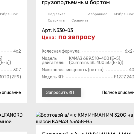
грузоподъемным бортом
Избранное
Под заказ
Избранное
Избранное
Сравнить
Сравнить
Арт: N330-03
по запросу
Цена:
4х2
Колесная формула:
6x2
5)
Модель
КАМАЗ 689.510-400 (Е-5)
(Е-5))
двигателя:
(Cummins ISL 400 50 (Е-5))
307
Макс.полез. мощность (нетто):
4
10ТО (ZF9)
Модель КП:
F12JZ24
е
описание
Полное
описан
Запросить КП