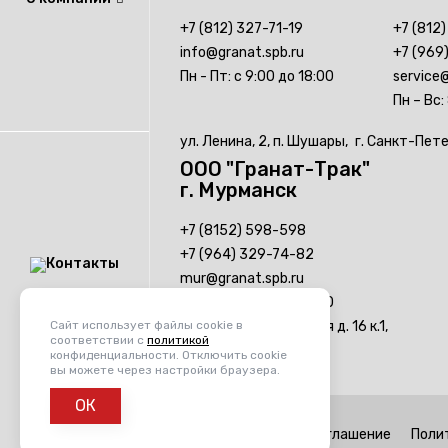
+7 (812) 327-71-19
+7 (812
info@granat.spb.ru
+7 (969
Пн - Пт: с 9:00 до 18:00
service@
Пн – Вс:
ул. Ленина, 2, п. Шушары,
г. Санкт-Пет
ООО "Гранат-Трак"
г. Мурманск
+7 (8152) 598-598
+7 (964) 329-74-82
mur@granat.spb.ru
Пн - Пт: с 9:00 до 18:00
Сайт использует файлы cookie в
ул. Домостроительная д. 16 к.1,
Контакты
соответствии с
политикой
г. Мурманск, 184034
конфиденциальности. Отключить cookie
вы можете через настройки браузера.
ОК
Пользовательское соглашение
Поли