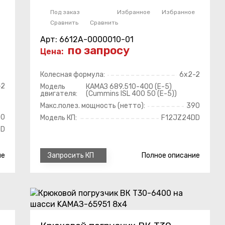
Под заказ
Избранное
Избранное
Сравнить
Сравнить
Арт: 6612A-0000010-01
по запросу
Цена:
Колесная формула:
6x2-2
-2
Модель
КАМАЗ 689.510-400 (Е-5)
двигателя:
(Cummins ISL 400 50 (Е-5))
Макс.полез. мощность (нетто):
390
00
Модель КП:
F12JZ24DD
DD
ие
Полное
описание
Запросить КП