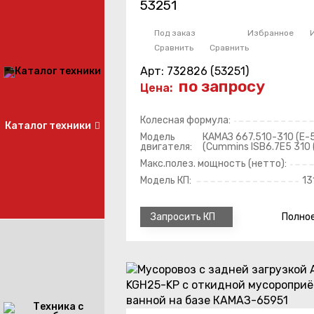
53251
Под заказ
Избранное
Сравнить
Сравнить
Арт: 732826 (53251)
по запросу
Цена:
Колесная формула:
Каталог техники
Модель
КАМАЗ 667.510-310 (Е-
двигателя:
(Cummins ISB6.7E5 310 
Макс.полез. мощность (нетто):
Модель КП:
13
Полно
Запросить КП