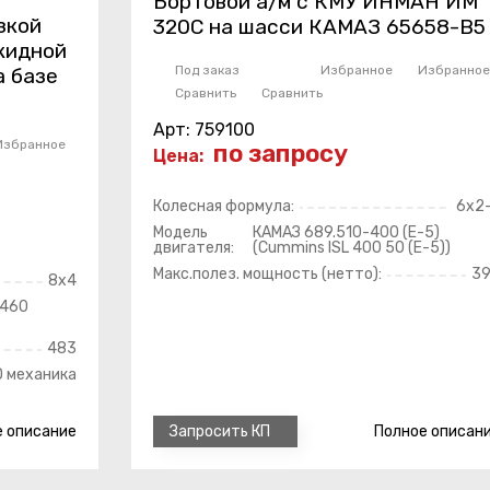
Бортовой а/м с КМУ ИНМАН ИМ
зкой
320С на шасси КАМАЗ 65658-В5
кидной
Под заказ
Избранное
Избранное
а базе
Сравнить
Сравнить
Арт: 759100
Избранное
по запросу
Цена:
Колесная формула:
6x2
Модель
КАМАЗ 689.510-400 (Е-5)
двигателя:
(Cummins ISL 400 50 (Е-5))
Макс.полез. мощность (нетто):
3
8х4
-460
483
 механика
е
описание
Полное
описан
Запросить КП