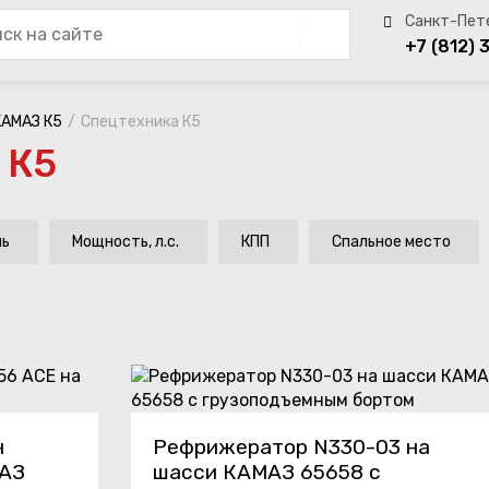
+7 (812) 
КАМАЗ К5
Спецтехника К5
 К5
ль
Мощность, л.с.
КПП
Спальное место
н
Рефрижератор N330-03 на
МАЗ
шасси КАМАЗ 65658 с