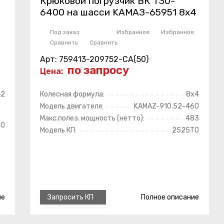
Крюковой погрузчик ВК Т30-
6400 на шасси KAMAЗ-65951 8х4
Под заказ
Избранное
Избранное
Сравнить
Сравнить
Арт: 759413-209752-CA(50)
по запросу
Цена:
-2
Колесная формула:
8х4
Модель двигателя:
KAMAZ-910.52-460
Макс.полез. мощность (нетто):
483
90
Модель КП:
2525TO
ие
Полное
описание
Запросить КП