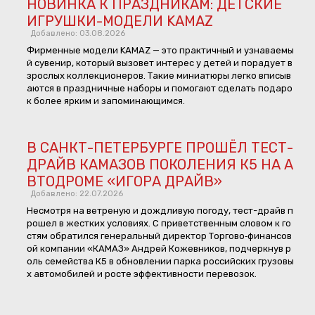
НОВИНКА К ПРАЗДНИКАМ: ДЕТСКИЕ
ИГРУШКИ-МОДЕЛИ KAMAZ
Добавлено: 03.08.2026
Фирменные модели KAMAZ — это практичный и узнаваемы
й сувенир, который вызовет интерес у детей и порадует в
зрослых коллекционеров. Такие миниатюры легко вписыв
аются в праздничные наборы и помогают сделать подаро
к более ярким и запоминающимся.
В САНКТ-ПЕТЕРБУРГЕ ПРОШЁЛ ТЕСТ-
ДРАЙВ КАМАЗОВ ПОКОЛЕНИЯ К5 НА А
ВТОДРОМЕ «ИГОРА ДРАЙВ»
Добавлено: 22.07.2026
Несмотря на ветреную и дождливую погоду, тест-драйв п
рошел в жестких условиях. С приветственным словом к го
стям обратился генеральный директор Торгово‑финансов
ой компании «КАМАЗ» Андрей Кожевников, подчеркнув р
оль семейства К5 в обновлении парка российских грузовы
х автомобилей и росте эффективности перевозок.