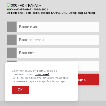
ООО «АК «ГРАНАТ» 1991-2026
Автомобили, запчасти, сервис
КАМАЗ, JAC, DongFeng, Lonking
Сайт использует файлы cookie в
соответствии с
политикой
конфиденциальности. Отключить cookie
Отправить заявку на консультацию
вы можете через настройки браузера.
«я ознакомлен(-а) и принимаю условия
ОК
политики обработки персональных данных