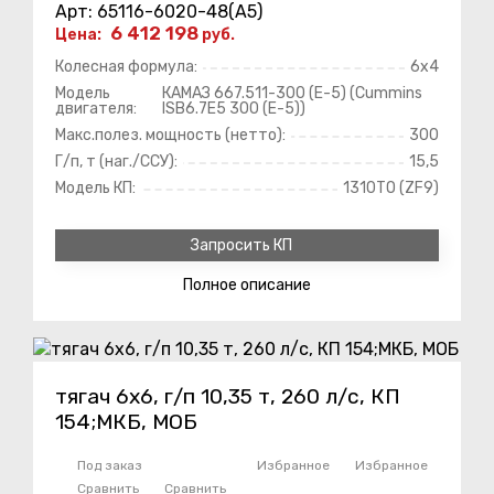
Арт: 65116-6020-48(A5)
6 412 198
Цена:
руб.
Колесная формула:
6х4
Модель
КАМАЗ 667.511-300 (Е-5) (Cummins
двигателя:
ISB6.7E5 300 (Е-5))
Макс.полез. мощность (нетто):
300
Г/п, т (наг./ССУ):
15,5
Модель КП:
1310ТО (ZF9)
Запросить КП
Полное
описание
тягач 6х6, г/п 10,35 т, 260 л/с, КП
154;МКБ, МОБ
Под заказ
Избранное
Избранное
Сравнить
Сравнить