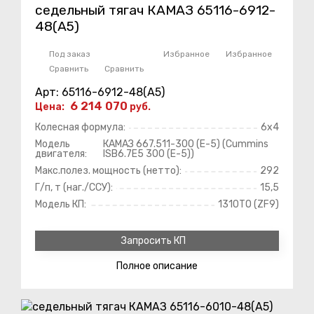
седельный тягач КАМАЗ 65116-6912-
48(A5)
Под заказ
Избранное
Избранное
Сравнить
Сравнить
Арт: 65116-6912-48(A5)
6 214 070
Цена:
руб.
Колесная формула:
6х4
Модель
КАМАЗ 667.511-300 (Е-5) (Cummins
двигателя:
ISB6.7E5 300 (Е-5))
Макс.полез. мощность (нетто):
292
Г/п, т (наг./ССУ):
15,5
Модель КП:
1310ТО (ZF9)
Запросить КП
Полное
описание