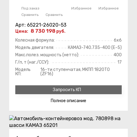
Под заказ
Избранное
Избранное
Сравнить
Сравнить
Арт: 65221-26020-53
8 730 198
Цена:
руб.
Колесная формула:
6х6
Модель двигателя:
КАМАЗ-740.735-400 (E-5)
Макс.полез. мощность (нетто):
400
Г/п, т (наг./ССУ):
17
Модель
16-ти ступенчатая, МКПП 1820ТО
КП:
(ZF16)
Запросить КП
Полное
описание