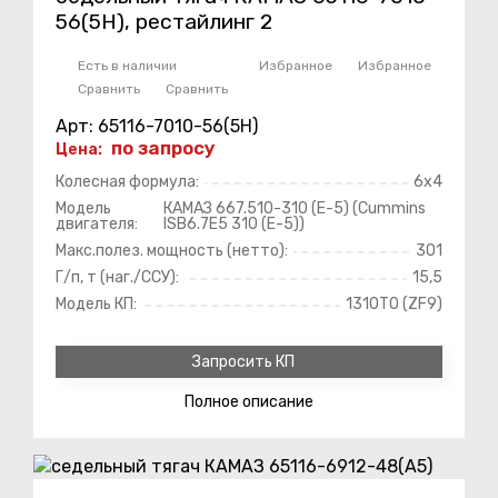
56(5Н), рестайлинг 2
Есть в наличии
Избранное
Избранное
Сравнить
Сравнить
Арт: 65116-7010-56(5Н)
по запросу
Цена:
Колесная формула:
6х4
Модель
КАМАЗ 667.510-310 (Е-5) (Cummins
двигателя:
ISB6.7E5 310 (Е-5))
Макс.полез. мощность (нетто):
301
Г/п, т (наг./ССУ):
15,5
Модель КП:
1310ТО (ZF9)
Запросить КП
Полное
описание