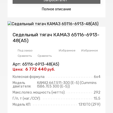
Запросить КП
Полное
описание
Седельный тягач КАМАЗ 65116-6913-
48(A5)
Под заказ
Избранное
Избранное
Сравнить
Сравнить
Арт: 65116-6913-48(A5)
6 772 440
Цена:
руб.
Колесная формула:
6х4
Модель
КАМАЗ 667.511-300 (Е-5) (Cummins
двигателя:
ISB6.7E5 300 (Е-5))
Макс.полез. мощность (нетто):
292
Г/п, т (наг./ССУ):
15,5
Модель КП:
1310ТО (ZF9)