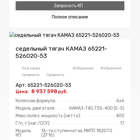
Запросить КП
Полное
описание
седельный тягач КАМАЗ 65221-
526020-53
Под заказ
Избранное
Избранное
Сравнить
Сравнить
Арт: 65221-526020-53
8 937 598
Цена:
руб.
Колесная формула:
6х6
Модель двигателя:
КАМАЗ-740.735-400 (E-5)
Макс.полез. мощность (нетто):
400
Г/п, т (наг./ССУ):
17
Модель
16-ти ступенчатая, МКПП 1820ТО
КП:
(ZF16)