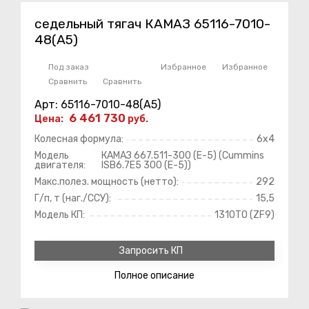
седельный тягач КАМАЗ 65116-7010-
48(A5)
Под заказ
Избранное
Избранное
Сравнить
Сравнить
Арт: 65116-7010-48(A5)
6 461 730
Цена:
руб.
Колесная формула:
6х4
Модель
КАМАЗ 667.511-300 (Е-5) (Cummins
двигателя:
ISB6.7E5 300 (Е-5))
Макс.полез. мощность (нетто):
292
Г/п, т (наг./ССУ):
15,5
Модель КП:
1310ТО (ZF9)
Запросить КП
Полное
описание