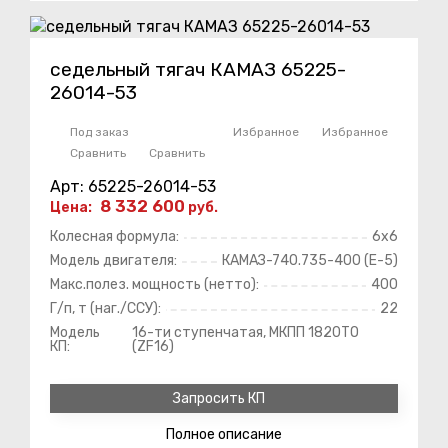
седельный тягач КАМАЗ 65225-
26014-53
Под заказ
Избранное
Избранное
Сравнить
Сравнить
Арт: 65225-26014-53
8 332 600
Цена:
руб.
Колесная формула:
6х6
Модель двигателя:
КАМАЗ-740.735-400 (E-5)
Макс.полез. мощность (нетто):
400
Г/п, т (наг./ССУ):
22
Модель
16-ти ступенчатая, МКПП 1820ТО
КП:
(ZF16)
Запросить КП
Полное
описание