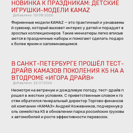
НОВИНКА К ПРАЗДНИКАМ: ДЕТСКИЕ
ИГРУШКИ-МОДЕЛИ KAMAZ
Добавлено: 03.08.2026
Фирменные модели KAMAZ — это практичный и узнаваемы
й сувенир, который вызовет интерес у детей и порадует в
зрослых коллекционеров. Такие миниатюры легко вписыв
аются в праздничные наборы и помогают сделать подаро
к более ярким и запоминающимся.
В САНКТ-ПЕТЕРБУРГЕ ПРОШЁЛ ТЕСТ-
ДРАЙВ КАМАЗОВ ПОКОЛЕНИЯ К5 НА А
ВТОДРОМЕ «ИГОРА ДРАЙВ»
Добавлено: 22.07.2026
Несмотря на ветреную и дождливую погоду, тест-драйв п
рошел в жестких условиях. С приветственным словом к го
стям обратился генеральный директор Торгово‑финансов
ой компании «КАМАЗ» Андрей Кожевников, подчеркнув р
оль семейства К5 в обновлении парка российских грузовы
х автомобилей и росте эффективности перевозок.