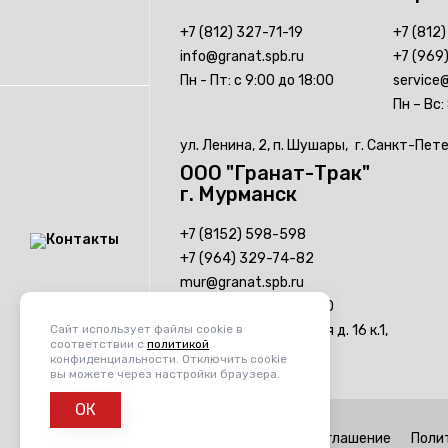
+7 (812) 327-71-19
+7 (812
info@granat.spb.ru
+7 (969
Пн - Пт: с 9:00 до 18:00
service@
Пн – Вс:
ул. Ленина, 2, п. Шушары,
г. Санкт-Пет
ООО "Гранат-Трак"
г. Мурманск
+7 (8152) 598-598
+7 (964) 329-74-82
mur@granat.spb.ru
Пн - Пт: с 9:00 до 18:00
Контакты
Сайт использует файлы cookie в
ул. Домостроительная д. 16 к.1,
соответствии с
политикой
г. Мурманск, 184034
конфиденциальности. Отключить cookie
вы можете через настройки браузера.
ОК
Пользовательское соглашение
Поли