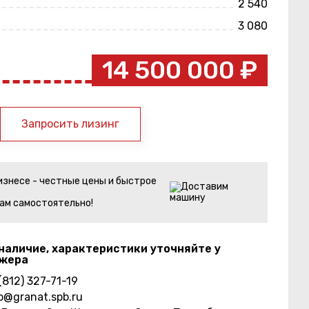
2 540
3 080
14 500 000 ₽
Запросить лизинг
изнесе - честные цены и быстрое
ам самостоятельно!
наличие, характеристики уточняйте у
жера
(812) 327-71-19
o@granat.spb.ru