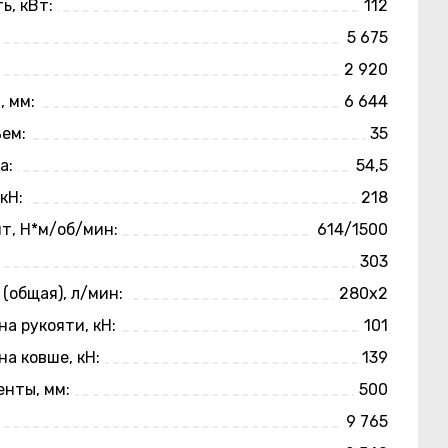
ь, кВт:
112
5 675
2 920
, мм:
6 644
ем:
35
а:
54,5
кН:
218
т, Н*м/об/мин:
614/1500
303
 (общая), л/мин:
280x2
на рукояти, кН:
101
на ковше, кН:
139
енты, мм:
500
9 765