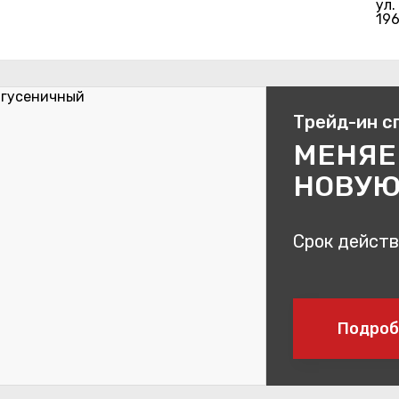
ул.
19
Трейд-ин с
МЕНЯЕ
НОВУЮ
Срок действи
Подроб