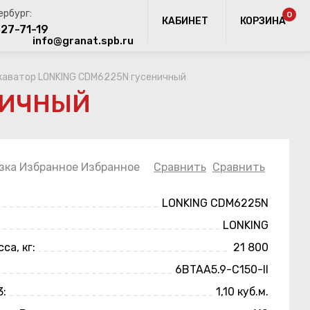
0
КАБИНЕТ
КОРЗИНА
327-71-19
info@granat.spb.ru
каватор LONKING CDM6225N гусеничный
НИЧНЫЙ
зка
Избранное
Избранное
Сравнить
Сравнить
LONKING CDM6225N
LONKING
са, кг:
21 800
6BTAA5.9-C150-ll
3:
1,10 куб.м.