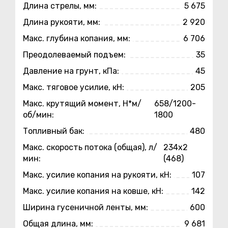
Длина стрелы, мм:
5 675
Длина рукояти, мм:
2 920
Макс. глубина копания, мм:
6 706
Преодолеваемый подъем:
35
Давление на грунт, кПа:
45
Макс. тяговое усилие, кН:
205
Макс. крутящий момент, Н*м/
658/1200-
об/мин:
1800
Топливный бак:
480
Макс. скорость потока (общая), л/
234х2
мин:
(468)
Макс. усилие копания на рукояти, кН:
107
Макс. усилие копания на ковше, кН:
142
Ширина гусеничной ленты, мм:
600
Общая длина, мм:
9 681