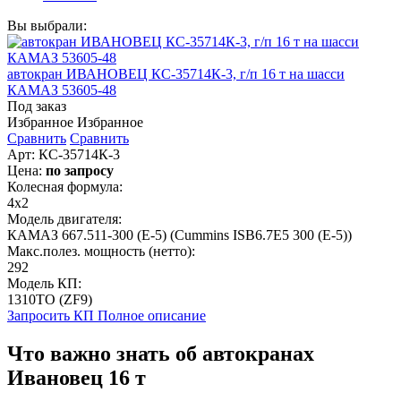
Вы выбрали:
автокран ИВАНОВЕЦ КС-35714К-3, г/п 16 т на шасси
КАМАЗ 53605-48
Под заказ
Избранное
Избранное
Сравнить
Сравнить
Арт: КС-35714К-3
Цена:
по запросу
Колесная формула:
4х2
Модель двигателя:
КАМАЗ 667.511-300 (Е-5) (Cummins ISB6.7E5 300 (Е-5))
Макс.полез. мощность (нетто):
292
Модель КП:
1310ТО (ZF9)
Запросить КП
Полное
описание
Что важно знать об автокранах
Ивановец 16 т